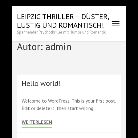
Zum
LEIPZIG THRILLER – DÜSTER,
Inhalt
LUSTIG UND ROMANTISCH!
springen
(Enter
Spannender Psychothriller mit Humor und Romantik
drücken)
Autor:
admin
Hello world!
Welcome to WordPress. This is your first post.
Edit or delete it, then start writing!
WEITERLESEN